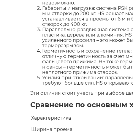
невозможно.
Габариты и нагрузка: система PSK р
м и створки до 200 кг. HS решает м
устанавливается в проемы от 6 м и
створок до 400 кг.
Параллельно-раздвижная система с
пластика, дерева или алюминия. HS
усиленного профиля – это может б
терморазрывом.
Герметичность и сохранение тепла:
отличную герметичность за счет м
фальцевого прижима. HS тоже герме
нюансы – герметичность может быт
неплотного прижима створок.
Усилия при открывании: параллел
требуют больше сил, HS открываютс
Эти отличия стоит учесть при выборе дв
Сравнение по основным 
Характеристика
Ширина проема