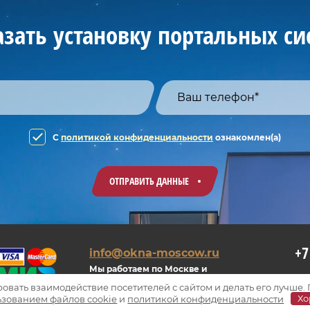
азать установку портальных си
C
политикой конфиденциальности
ознакомлен(а)
ОТПРАВИТЬ ДАННЫЕ
+7
info@okna-moscow.ru
Мы работаем по Москве и
М.О. С 9.00 до 22.00
овать взаимодействие посетителей с сайтом и делать его лучше.
ьзованием файлов cookie
и
политикой конфиденциальности
Хо