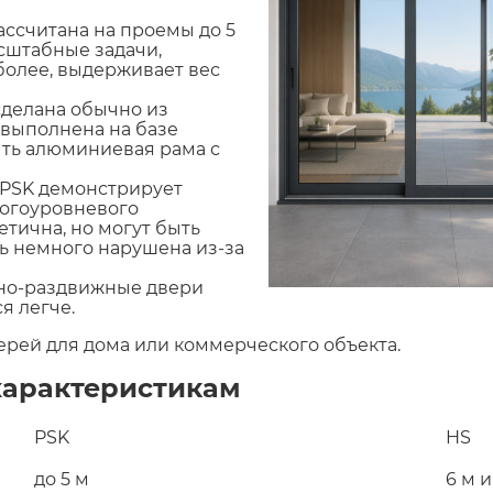
ассчитана на проемы до 5
асштабные задачи,
 более, выдерживает вес
делана обычно из
 выполнена на базе
ыть алюминиевая рама с
 PSK демонстрирует
ногоуровневого
тична, но могут быть
ь немного нарушена из-за
ьно-раздвижные двери
я легче.
ерей для дома или коммерческого объекта.
характеристикам
PSK
HS
до 5 м
6 м 