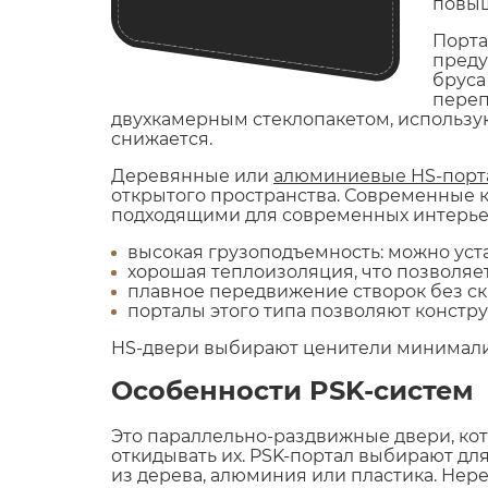
повыш
Порта
преду
бруса
переп
двухкамерным стеклопакетом, использу
снижается.
Деревянные или
алюминиевые HS-порт
открытого пространства. Современные к
подходящими для современных интерье
высокая грузоподъемность: можно уст
хорошая теплоизоляция, что позволяе
плавное передвижение створок без ск
порталы этого типа позволяют констр
HS-двери выбирают ценители минимализ
Особенности PSK-систем
Это параллельно-раздвижные двери, кот
откидывать их. PSK-портал выбирают дл
из дерева, алюминия или пластика. Нер