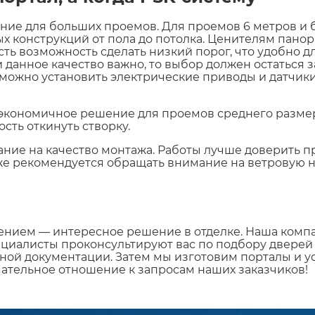
ие для больших проемов. Для проемов 6 метров и 
х конструкций от пола до потолка. Ценителям пано
сть возможность сделать низкий порог, что удобно д
 данное качество важно, то выбор должен остаться
можно установить электрические приводы и датчики
экономичное решение для проемов среднего размер
сть откинуть створку.
ие на качество монтажа. Работы лучше доверить пр
же рекомендуется обращать внимание на ветровую н
нием — интересное решение в отделке. Наша компа
пециалисты проконсультируют вас по подбору дверей 
ной документации. Затем мы изготовим порталы и ус
ательное отношение к запросам наших заказчиков!