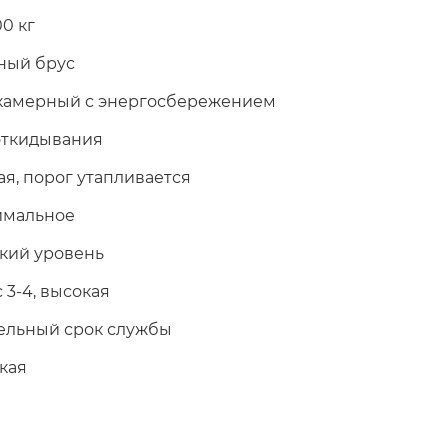
00 кг
ный брус
камерный с энергосбережением
откидывания
ая, порог утапливается
мальное
кий уровень
 3-4, высокая
ельный срок службы
кая