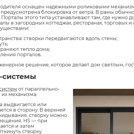
зводителя оснащен надежными роликовыми механиз
 предусмотрена блокировка от ветра. В рамы обыч
 Порталы этого типа устанавливают там, где нужно д
лы в загородных коттеджах, ресторанах, торговых и
муществами:
анства: створки передвигаются вдоль стены;
уть;
раняют тепло дома;
ления порталов.
нерное решение, которое делает дом светлым, го
K-системы
систем
от параллельно-
 их механизма.
а выдвигается или
ется в сторону. В верхней
кидывания, створку можно
мещения. HS — при
ается и затем
ткинуть створку