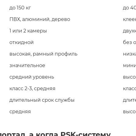
до 150 кг
до 4
ПВХ, алюминий, дерево
клее
1 или 2 камеры
двух
откидной
без 
высокая, рамный профиль
низк
значительное
мини
средний уровень
высо
класс 2-3, средняя
класс
длительный срок службы
длит
средняя
высо
ортал, а когда PSK-систему