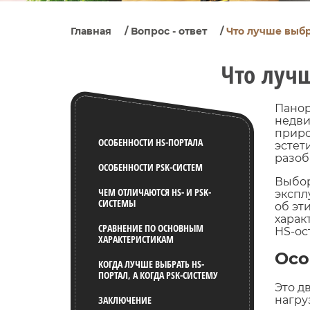
Главная
/
Вопрос - ответ
/
Что лучше выбр
Что лучш
Панор
недви
приро
ОСОБЕННОСТИ HS-ПОРТАЛА
эстет
разоб
ОСОБЕННОСТИ PSK-СИСТЕМ
Выбор
ЧЕМ ОТЛИЧАЮТСЯ HS- И PSK-
экспл
СИСТЕМЫ
об эт
харак
СРАВНЕНИЕ ПО ОСНОВНЫМ
HS-ос
ХАРАКТЕРИСТИКАМ
Осо
КОГДА ЛУЧШЕ ВЫБРАТЬ HS-
ПОРТАЛ, А КОГДА PSK-СИСТЕМУ
Это д
нагру
ЗАКЛЮЧЕНИЕ