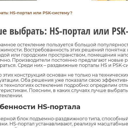
ать: HS-портал или PSK-систему?
е выбрать: HS-портал или PSK
амное остекление пользуется большой популярност
жимости. Востребованность этих решений понятна:
дой или городским пространством, помещения напо
ично. Производители постоянно предлагают новые р
раться. Среди них – раздвижные порталы HS и PSK-с
 этих конструкций основан не только на технических
уатации. Оба решения уже показали свою эффективн
их технологиях остекления подробно: определим отл
теристикам. Поясним, в каких случаях лучше выбрать P
теклении.
бенности HS-портала
верной блок подъемно-раздвижного типа, способны
зки. HS-портал устанавливают, реализуя масштабные