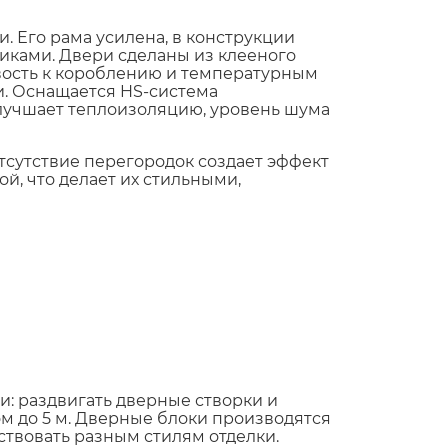
. Его рама усилена, в конструкции
ками. Двери сделаны из клееного
ивость к короблению и температурным
. Оснащается HS-система
лучшает теплоизоляцию, уровень шума
тсутствие перегородок создает эффект
й, что делает их стильными,
и: раздвигать дверные створки и
м до 5 м. Дверные блоки производятся
ствовать разным стилям отделки.