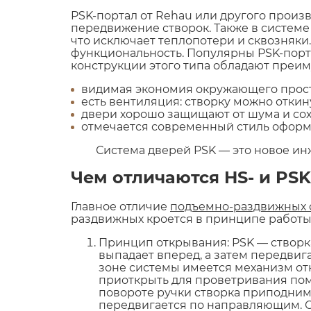
PSK-портал от Rehau или другого прои
передвижение створок. Также в системе
что исключает теплопотери и сквозняки.
функциональность. Популярны PSK-порта
конструкции этого типа обладают преи
видимая экономия окружающего простр
есть вентиляция: створку можно откин
двери хорошо защищают от шума и сох
отмечается современный стиль оформ
Система дверей PSK — это новое инже
Чем отличаются HS- и PS
Главное отличие
подъемно-раздвижных 
раздвижных кроется в принципе работы
Принцип открывания: PSK — створк
выпадает вперед, а затем передвига
зоне системы имеется механизм от
приоткрыть для проветривания по
повороте ручки створка приподним
передвигается по направляющим. О