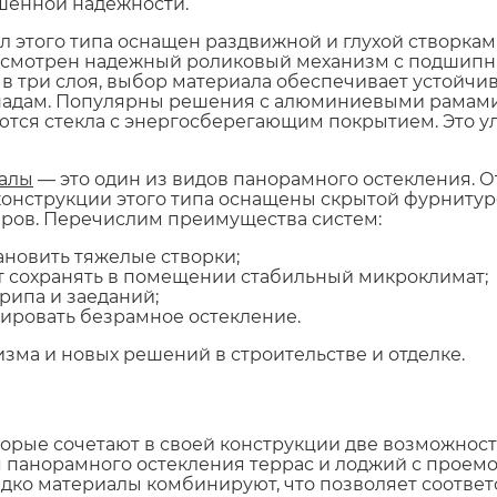
енной надежности.
л этого типа оснащен раздвижной и глухой створками
смотрен надежный роликовый механизм с подшипни
 в три слоя, выбор материала обеспечивает устойч
адам. Популярны решения с алюминиевыми рамами
ются стекла с энергосберегающим покрытием. Это у
алы
— это один из видов панорамного остекления. О
онструкции этого типа оснащены скрытой фурнитуро
ров. Перечислим преимущества систем:
ановить тяжелые створки;
т сохранять в помещении стабильный микроклимат;
рипа и заеданий;
уировать безрамное остекление.
ма и новых решений в строительстве и отделке.
орые сочетают в своей конструкции две возможност
я панорамного остекления террас и лоджий с проемо
едко материалы комбинируют, что позволяет соответ