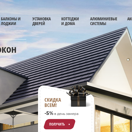
БАЛКОНЫ И
УСТАНОВКА
КОТТЕДЖИ
АЛЮМИНИЕВЫЕ
АК
ЛОДЖИИ
ДВЕРЕЙ
И ДОМА
СИСТЕМЫ
окон
СКИДКА
ВСЕМ!
-5%
в день замера
ПОЛУЧИТЬ