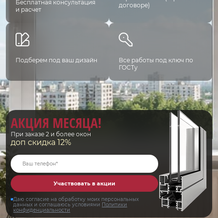
Бесплатная консультация
договоре)
и расчет
Подберем под ваш дизайн
Все работы под ключ по
ГОСТу
АКЦИЯ МЕСЯЦА!
При заказе 2 и более окон
доп скидка 12%
Участвовать в акции
Даю согласие на обработку моих персональных
данных и соглашаюсь условиями
Политики
конфиденциальности