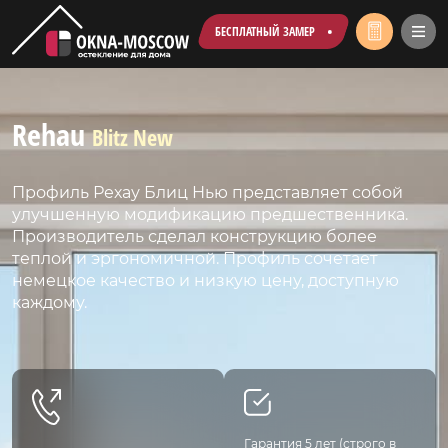
БЕСПЛАТНЫЙ ЗАМЕР
Rehau
Blitz New
Профиль Рехау Блиц Нью представляет собой
улучшенную модификацию предшественника.
Производитель сделал конструкцию более
теплой и эргономичной. Профиль сочетает
немецкое качество и низкую цену, доступную
каждому.
Гарантия 5 лет (строго в