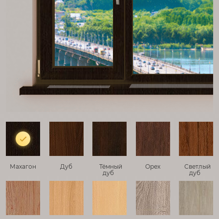
Махагон
Дуб
Тёмный
Орех
Светлый
дуб
дуб