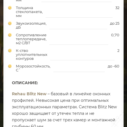
мм
Толщина
32
стеклопакета,
мм
Звукоизоляция,
до 25
дБ
Сопротивление
0,70
теплопередаче,
м2 С/ВТ
К-ство
2
уплотнительных
контуров
Морозостойкость,
до -60
С˚
ОПИСАНИЕ:
Rehau Blitz New
– базовый в линейке оконных
профилей. Невысокая цена при оптимальных
эксплуатационных параметрах. Система Blitz New
хорошо защищает от утечек тепла и не
пропускает шум за счет трех камер и монтажной
глубины 60 мм.