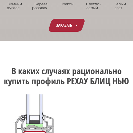
Зимний
Береза
Орегон
Светло-
Серый
дуглас
розовая
серый
агат
ЗАКАЗАТЬ
В каких случаях рационально
купить профиль РЕХАУ БЛИЦ НЬЮ