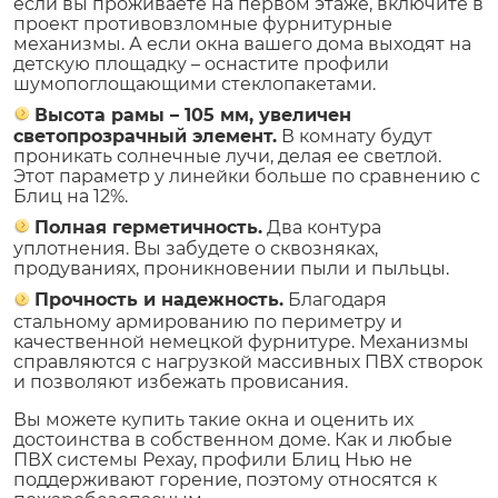
если вы проживаете на первом этаже, включите в
проект противовзломные фурнитурные
механизмы. А если окна вашего дома выходят на
детскую площадку – оснастите профили
шумопоглощающими стеклопакетами.
Высота рамы – 105 мм, увеличен
светопрозрачный элемент.
В комнату будут
проникать солнечные лучи, делая ее светлой.
Этот параметр у линейки больше по сравнению с
Блиц на 12%.
Полная герметичность.
Два контура
уплотнения. Вы забудете о сквозняках,
продуваниях, проникновении пыли и пыльцы.
Прочность и надежность.
Благодаря
стальному армированию по периметру и
качественной немецкой фурнитуре. Механизмы
справляются с нагрузкой массивных ПВХ створок
и позволяют избежать провисания.
Вы можете купить такие окна и оценить их
достоинства в собственном доме. Как и любые
ПВХ системы Рехау, профили Блиц Нью не
поддерживают горение, поэтому относятся к