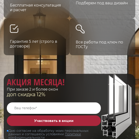
Подберем под ваш дизайн
Бесплатная консультация
и расчет
Гарантия 5 лет (строго в
Все работы под ключ по
договоре)
ГОСТу
АКЦИЯ МЕСЯЦА!
При заказе 2 и более окон
доп скидка 12%
Участвовать в акции
Даю согласие на обработку моих персональных
данных и соглашаюсь условиями
Политики
конфиденциальности