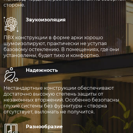
стороне.
Звукоизоляция
ПВХ конструкции в форме арки хорошо
шумоизолируют, практически не уступая
базовому остеклению. В помещениях, где они
установлены, будет тихо и комфортно.
Надежность
Нестандартные конструкции обеспечивают
достаточно высокую степень защиты от
незаконных вторжений. Особенно безопасны
глухие системы без фурнитуры – створка
отсутствует, выломать не получится.
Разнообразие