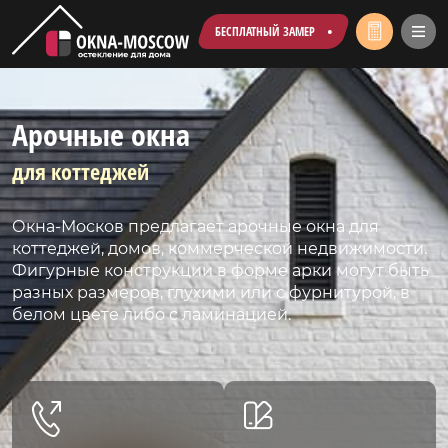
БЕСПЛАТНЫЙ ЗАМЕР
Арочные окна
для коттеджей
Окна-Москов предлагает арочные окна для
коттеджей, домов, коммерческой недвижимости.
Фигурные конструкции в форме арки могут быть
разных размеров, глухими или с фурнитурой, в
белом цвете либо с ламинацией.