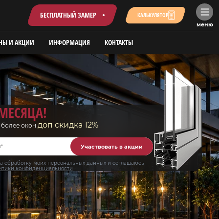
БЕСПЛАТНЫЙ ЗАМЕР
КАЛЬКУЛЯТОР
меню
НЫ И АКЦИИ
ИНФОРМАЦИЯ
КОНТАКТЫ
МЕСЯЦА!
доп скидка 12%
и более окон
Участвовать в акции
а обработку моих персональных данных и соглашаюсь
итики конфиденциальности