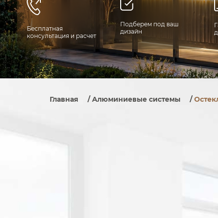
Подберем под ваш
Г
Бесплатная
дизайн
д
консультация и расчет
Главная
/
Алюминиевые системы
/
Остек