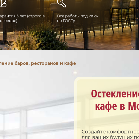
арантия 5 лет (строго в
Все работы под ключ
оговоре)
по ГОСТу
ление баров, ресторанов и кафе
Остекление
кафе в М
Создайте комфортное
для ваших будущих п