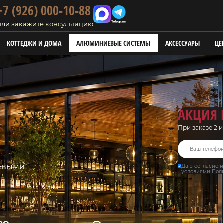
+7 (926) 000-10-88
или
закажите консультацию
КОТТЕДЖИ И ДОМА
АЛЮМИНИЕВЫЕ СИСТЕМЫ
АКСЕССУАРЫ
ЦЕ
АКЦИЯ 
При заказе 2 
иевыми
Даю согласие н
условиями
Пол