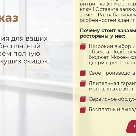
витрин кафе и ресто
ключ! Оставьте заявк
каз
замер. Разрабатывае
особенностей здания
Почему стоит заказы
рестораны у нас:
ия для ваших
 бесплатный
Широкий выбор и
объекта. Подбере
таем полную
бюджет. Можем с
екущих скидок.
двери в ресторане
Свое производство
Длительная гаран
монтажных работ.
Сервисное обслуж
Бесплатный выезд
Р