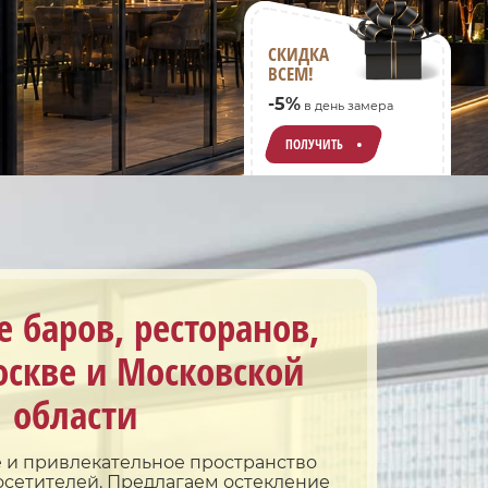
СКИДКА
ВСЕМ!
-5%
в день замера
ПОЛУЧИТЬ
 баров, ресторанов,
оскве и Московской
области
 и привлекательное пространство
осетителей. Предлагаем остекление