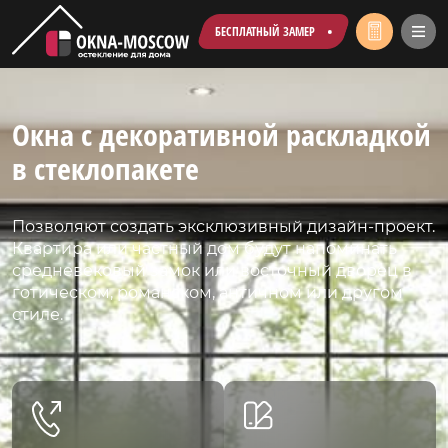
БЕСПЛАТНЫЙ ЗАМЕР
Окна с декоративной раскладкой
в стеклопакете
Позволяют создать эксклюзивный дизайн-проект.
Квартира или частный дом будут напоминать
средневековый замок или восточный дворец в
готическом, романском, античном или другом
стиле.