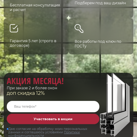
Подберем под ваш дизайн
Бесплатная консультация
и расчет
Гарантия 5 лет (строго в
Все работы под ключ по
договоре)
ГОСТу
АКЦИЯ МЕСЯЦА!
При заказе 2 и более окон
доп скидка 12%
Участвовать в акции
Даю согласие на обработку моих персональных
данных и соглашаюсь условиями
Политики
конфиденциальности