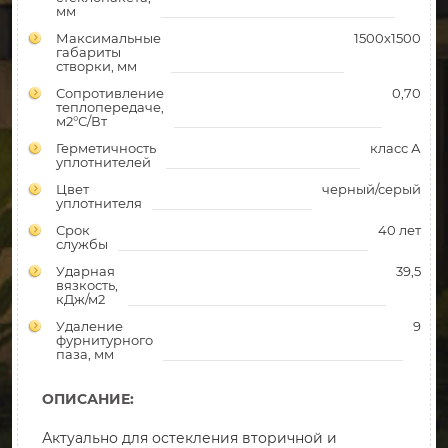
мм
Максимальные
1500х1500
габариты
створки, мм
Сопротивление
0,70
теплопередаче,
м2°С/Вт
Герметичность
класс А
уплотнителей
Цвет
черный/серый
уплотнителя
Срок
40 лет
службы
Ударная
39,5
вязкость,
кДж/м2
Удаление
9
фурнитурного
паза, мм
ОПИСАНИЕ:
Актуально для остекления вторичной и