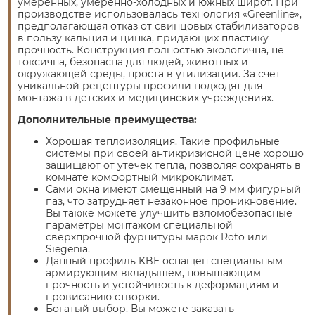
умеренных, умеренно-холодных и южных широт. При
производстве использовалась технология «Greenline»,
предполагающая отказ от свинцовых стабилизаторов
в пользу кальция и цинка, придающих пластику
прочность. Конструкция полностью экологична, не
токсична, безопасна для людей, животных и
окружающей среды, проста в утилизации. За счет
уникальной рецептуры профили подходят для
монтажа в детских и медицинских учреждениях.
Дополнительные преимущества:
Хорошая теплоизоляция. Такие профильные
системы при своей антикризисной цене хорошо
защищают от утечек тепла, позволяя сохранять в
комнате комфортный микроклимат.
Сами окна имеют смещенный на 9 мм фигурный
паз, что затрудняет незаконное проникновение.
Вы также можете улучшить взломобезопасные
параметры монтажом специальной
сверхпрочной фурнитуры марок Roto или
Siegenia.
Данный профиль KBE оснащен специальным
армирующим вкладышем, повышающим
прочность и устойчивость к деформациям и
провисанию створки.
Богатый выбор. Вы можете заказать