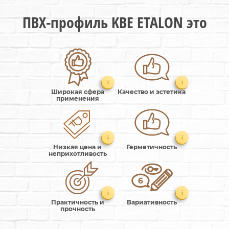
ПВХ-профиль KBE ETALON это
i
i
Широкая сфера
Качество и эстетика
применения
i
i
Низкая цена и
Герметичность
неприхотливость
i
i
Практичность и
Вариативность
прочность