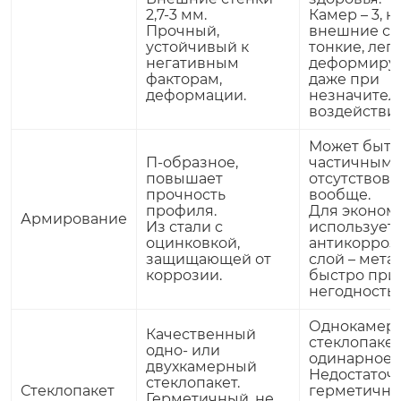
2,7-3 мм.
Камер – 3, н
Прочный,
внешние ст
устойчивый к
тонкие, лег
негативным
деформиру
факторам,
даже при
деформации.
незначител
воздействии
Может быть
П-образное,
частичным 
повышает
отсутствова
прочность
вообще.
профиля.
Для эконом
Армирование
Из стали с
использует
оцинковкой,
антикорро
защищающей от
слой – мета
коррозии.
быстро при
негодность.
Однокамер
Качественный
стеклопакет
одно- или
одинарное с
двухкамерный
Недостаточ
стеклопакет.
Стеклопакет
герметичны
Герметичный, не