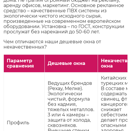
дома. Не тратим огромный бюджет на рекламу,
аренду офисов, маркетинг. Основное рекламное
средство – качественные ПВХ системы из
экологически чистого исходного сырья,
произведенные на современном европейском
оборудовании. Установка – по ГОСТ, конструкции
прослужат без нареканий до 50-60 лет.
Чем отличаются наши дешевые окна от
некачественных?
Параметр
Некачеств
Дешевые окна
сравнения
окна
Китайских 
Ведущих брендов
турецких ма
(Рехау, Мелке).
В составе м
Экологически
содержать
чистый, формула
свинец, фта
без кадмия,
канцерогены
тяжелых металлов.
снижает
3 или 4 камеры –
себестоимос
защита от холода,
делает про
Профиль
сквозняков.
опасными д
Внешние стенки
здоровья.