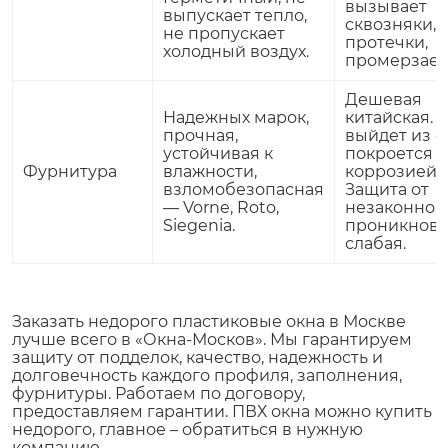
вызывает
выпускает тепло,
сквозняки,
не пропускает
протечки,
холодный воздух.
промерзает
Дешевая
Надежных марок,
китайская. 
прочная,
выйдет из с
устойчивая к
покроется
Фурнитура
влажности,
коррозией.
взломобезопасная
Защита от
— Vorne, Roto,
незаконног
Siegenia.
проникнов
слабая.
Заказать недорого пластиковые окна в Москве
лучше всего в «Окна-Москов». Мы гарантируем
защиту от подделок, качество, надежность и
долговечность каждого профиля, заполнения,
фурнитуры. Работаем по договору,
предоставляем гарантии. ПВХ окна можно купить
недорого, главное – обратиться в нужную
компанию.