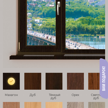
ВАМ ПОДАРОК!
Махагон
Дуб
Тёмный
Орех
Светлый
дуб
дуб