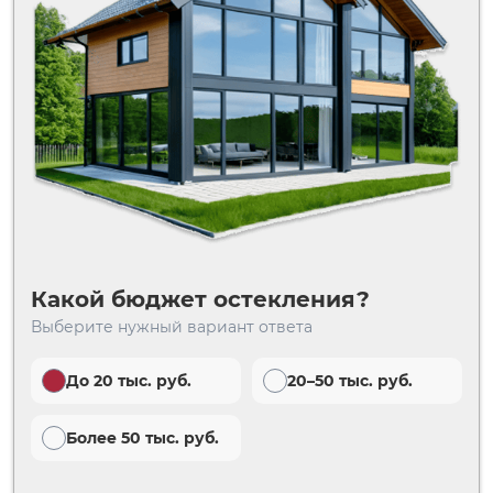
Какой бюджет остекления?
Выберите нужный вариант ответа
До 20 тыс. руб.
Минимальная цена
Квартира
Да
Да
20–50 тыс. руб.
Цена и качество
Дом
Нет
Нет
Telegram
WhatsApp
Максимальная
Более 50 тыс. руб.
Балкон
Дача
надежность
Телефон
Viber