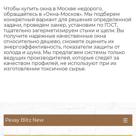
Чтобы купить окна в Москве недорого,
обращайтесь в «Окна-Москов». Мы подберем
конкретный вариант для решения определенной
задачи, проведем замер, установим по ГОСТ,
тщательно загерметизируем стыки и щели. Вы
получите надежные качественные окна
относительно дешево, сможете оценить их
энергоэффективность, показатели защиты от
холода и шума. Мы предлагаем системы только
ведущих производителей, которые следят за
качеством профилей, не используют при их
изготовлении токсичное сырье.
Рехау Blitz New
Рехау Thermo
Melke Lite 60
Melke Smart 60