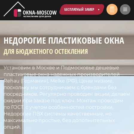
БЕСПЛАТНЫЙ ЗАМЕР
НЕДОРОГИЕ ПЛАСТИКОВЫЕ ОКНА
ДЛЯ БЮДЖЕТНОГО ОСТЕКЛЕНИЯ
Установим в Москве и Подмосковье дешевые
пластиковые окна надежных производителей
Rehau (Германия), Melke (РФ). Цены низкие,
поскольку мы сотрудничаем с брендами без
посредников. Регулярно проводим акции, делаем
скидки при заказе под ключ. Монтаж проводим
по ГОСТ, с учетом особенностей постройки.
Недорогие ПВХ системы качественные, но
максимально простые, без дополнительных
опций.