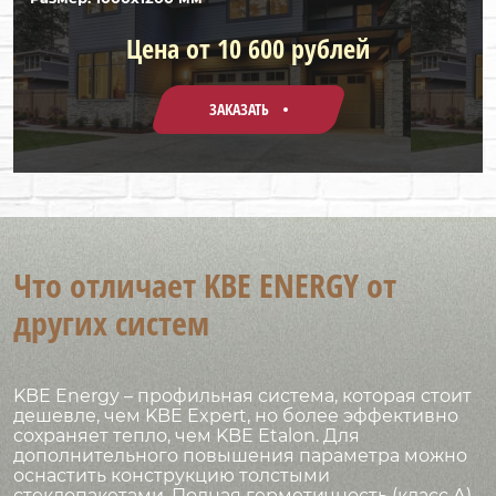
Цена от 10 600 рублей
ЗАКАЗАТЬ
Что отличает KBE ENERGY от
других систем
KBE Energy – профильная система, которая стоит
дешевле, чем KBE Expert, но более эффективно
сохраняет тепло, чем KBE Etalon. Для
дополнительного повышения параметра можно
оснастить конструкцию толстыми
стеклопакетами. Полная герметичность (класс А)