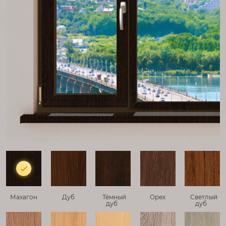
Махагон
Дуб
Тёмный
Орех
Светлый
дуб
дуб