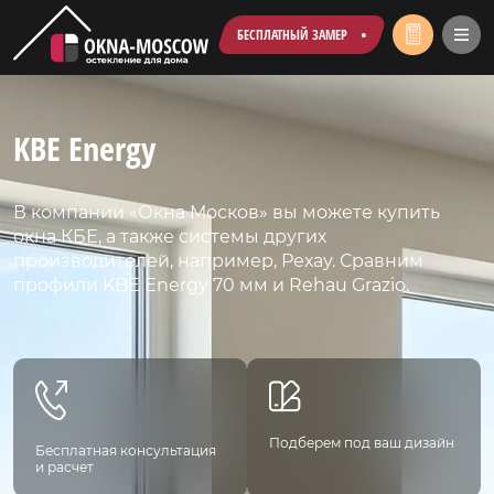
БЕСПЛАТНЫЙ ЗАМЕР
KBE Energy
В компании «Окна Москов» вы можете купить
окна КБЕ, а также системы других
производителей, например, Рехау. Сравним
профили KBE Energy 70 мм и Rehau Grazio.
Подберем под ваш дизайн
Бесплатная консультация
и расчет