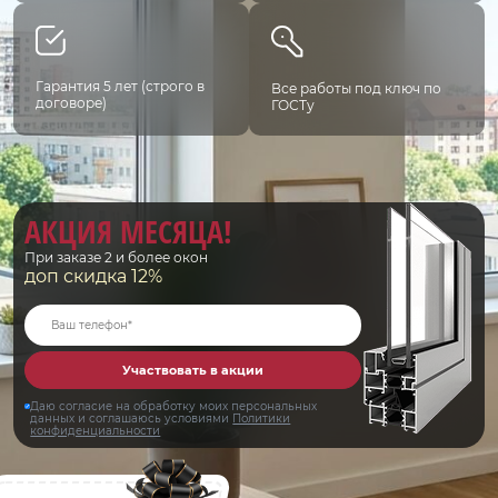
Гарантия 5 лет (строго в
Все работы под ключ по
договоре)
ГОСТу
АКЦИЯ МЕСЯЦА!
При заказе 2 и более окон
доп скидка 12%
Участвовать в акции
Даю согласие на обработку моих персональных
данных и соглашаюсь условиями
Политики
конфиденциальности