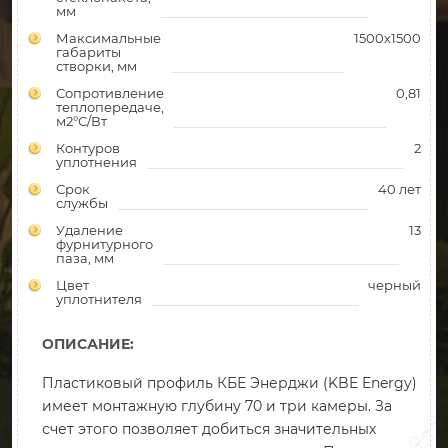
мм
Максимальные
1500х1500
габариты
створки, мм
Сопротивление
0,81
теплопередаче,
м2°С/Вт
Контуров
2
уплотнения
Срок
40 лет
службы
Удаление
13
фурнитурного
паза, мм
Цвет
черный
уплотнителя
ОПИСАНИЕ:
Пластиковый профиль КБЕ Энерджи (KBE Energy)
имеет монтажную глубину 70 и три камеры. За
счет этого позволяет добиться значительных