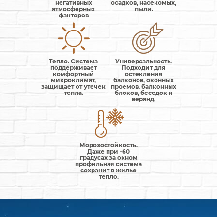
негативных
осадков, насекомых,
атмосферных
пыли.
факторов
Тепло. Система
Универсальность.
поддерживает
Подходит для
комфортный
остекления
микроклимат,
балконов, оконных
защищает от утечек
проемов, балконных
тепла.
блоков, беседок и
веранд.
Морозостойкость.
Даже при -60
градусах за окном
профильная система
сохранит в жилье
тепло.