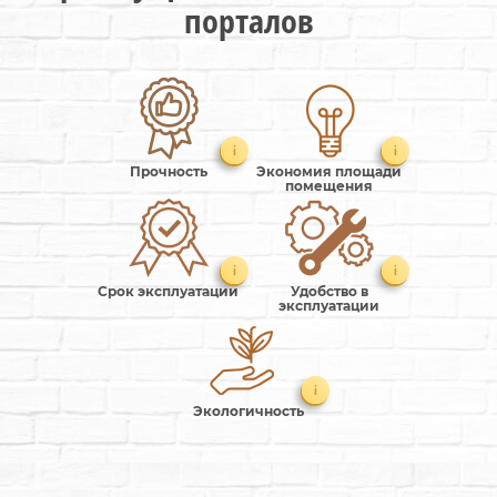
порталов
i
i
Прочность
Экономия площади
помещения
i
i
Срок эксплуатации
Удобство в
эксплуатации
i
Экологичность