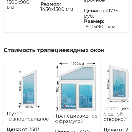
арочное
1500х900
Размер:
мм
1450х1500 мм
Цена:
от 21735
руб.
Размер:
1500х900 мм
Стоимость трапециевидных окон
Трапециев
Глухое
с одной
Трапециевидное
трапециевидное
створкой
с фрамугой
Цена:
от 7583
Цена:
от 20
Цена:
от 17730