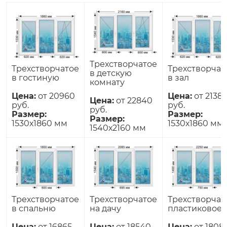
Трехстворчатое
Трехстворчатое
Трехстворчат
в детскую
в гостиную
в зал
комнату
Цена:
от 20960
Цена:
от 2138
Цена:
от 22840
руб.
руб.
руб.
Размер:
Размер:
Размер:
1530х1860 мм
1530х1860 мм
1540х2160 мм
Трехстворчатое
Трехстворчатое
Трехстворчат
в спальню
на дачу
пластиковое
Цена:
от 16865
Цена:
от 18540
Цена:
от 1808