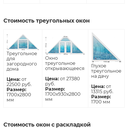
Стоимость треугольных окон
Треугольное
Окно
для
треугольное
загородного
Глухое
открывающееся
дома
треугольное
на дачу
Цена:
от 27380
Цена:
от
руб.
22500 руб.
Цена:
от
Размер:
Размер:
13315 руб.
1700х930х2800
1700х2800
Размер:
мм
мм
1700 мм
Стоимость окон с раскладкой