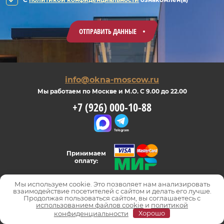
ОТПРАВИТЬ ДАННЫЕ
info@okna-moscow.ru
Мы работаем по Москве и М.О. С 9.00 до 22.00
+7 (926) 000-10-88
Принимаем
оплату:
Мы используем cookie. Это позволяет нам анализировать
взаимодействие посетителей с сайтом и делать его лучше.
Продолжая пользоваться сайтом, вы соглашаетесь с
использованием файлов cookie
и
политикой
конфиденциальности
Хорошо
Copyright 2026