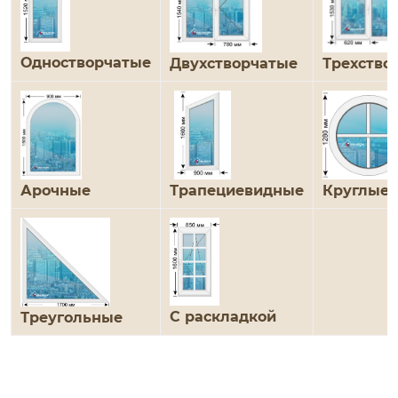
Одностворчатые
Трехство
Двухстворчатые
Арочные
Трапециевидные
Круглые
С раскладкой
Треугольные