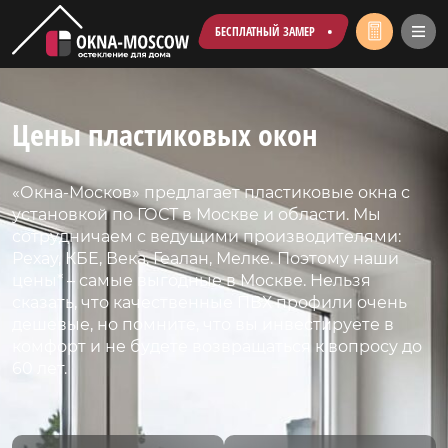
БЕСПЛАТНЫЙ ЗАМЕР
Цены пластиковых окон
«Окна-Москов» предлагает пластиковые окна с
установкой по ГОСТ в Москве и области. Мы
сотрудничаем с ведущими производителями:
Рехау, КБЕ, Века, Геалан, Мелке. Поэтому наши
цены* – самые выгодные в Москве. Нельзя
сказать, что качественные ПВХ профили очень
дешевые, но помните, что вы инвестируете в
комфорт и не будете возвращаться к вопросу до
60 лет.