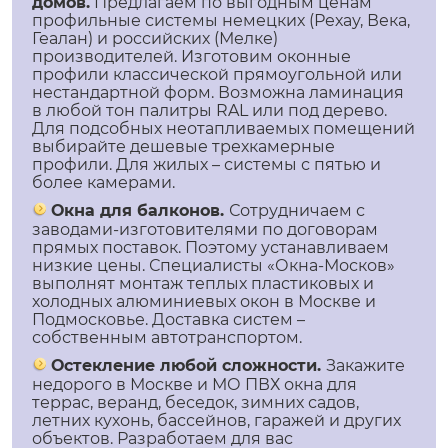
домов.
Предлагаем по выгодным ценам
профильные системы немецких (Рехау, Века,
Геалан) и российских (Мелке)
производителей. Изготовим оконные
профили классической прямоугольной или
нестандартной форм. Возможна ламинация
в любой тон палитры RAL или под дерево.
Для подсобных неотапливаемых помещений
выбирайте дешевые трехкамерные
профили. Для жилых – системы с пятью и
более камерами.
Окна для балконов.
Сотрудничаем с
заводами-изготовителями по договорам
прямых поставок. Поэтому устанавливаем
низкие цены. Специалисты «Окна-Москов»
выполнят монтаж теплых пластиковых и
холодных алюминиевых окон в Москве и
Подмосковье. Доставка систем –
собственным автотранспортом.
Остекление любой сложности.
Закажите
недорого в Москве и МО ПВХ окна для
террас, веранд, беседок, зимних садов,
летних кухонь, бассейнов, гаражей и других
объектов. Разработаем для вас