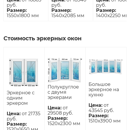
руб.
руб.
руб.
Размер:
Размер:
Размер:
1550х1800 мм
1540х2085 мм
1400х2250 мм
Стоимость эркерных окон
Большое
Полукруглое
эркерное на
с двумя
Эркерное с
кухню
эркерами
одним
эркером
Цена:
от
Цена:
от
43545 руб.
29508 руб.
Цена:
от 21735
Размер:
Размер:
руб.
1510х3900 мм
1520х2300 мм
Размер:
1520х1650 мм