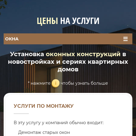
ЦЕНЫ
НА УСЛУГИ
ОКНА
ДОМА
ДВЕРИ И ПОРТАЛЫ
ОТДЕЛКА БАЛКОНОВ И ЛОДЖИЙ
Установка
оконных конструкций
в
новостройках и сериях квартирных
домов
i
* нажмите
чтобы узнать больше
УСЛУГИ ПО МОНТАЖУ
В эту услугу у компаний обычно входит:
Демонтаж старых окон