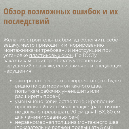
Обзор возможных ошибок и их
последствий
Желание строительных бригад облегчить себе
задачу, часто приводит к игнорированию
монтажниками требований инструкции при
установке
пластиковых окон
. По ГОСТу
заказчикам стоит требовать устранения
нарушений сразу же, если замечены следующие
нарушения:
замеры выполнены некорректно (это будет
видно по размеру монтажного шва,
попыткам рабочих уменьшить или
расширить проем);
уменьшено количество точек крепления
профильной системы к кладке (расстояние
не должно превышать 70 см для ПВХ, 60 см
для ламинированных рам);
неравномерная толщина монтажного шва
(показатель не должен превышать 5 см);