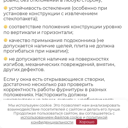
ровно, без отклонений в любую сторону;
устойчивость остекления (особенно при
установке конструкции с извлечением
стеклопакета);
соответствие положения конструкции уровню
по вертикали и горизонтали;
качество примыкания подоконника (не
допускается наличие щелей, плита не должна
прогибаться при нажатии);
не допускается наличие на поверхностях
изгибов, механических повреждений, вмятин,
других дефектов.
Если у окна есть открывающиеся створки,
достаточно несколько раз проверить
корректность работы фурнитуры в разных
положениях. Насторожить должны
нехарактерные звуки, скрипы, необходимость
приложения больших усилий при повороте
Мы используем cookie. Это позволяет нам анализировать
взаимодействие посетителей с сайтом и делать его лучше.
ручки. В закрытом положении створка должна
Продолжая пользоваться сайтом, вы соглашаетесь с
плотно прилегать к профилю рамы. Любые
использованием файлов cookie
и
политикой
сомнения лучше сразу озвучить. Возможно,
конфиденциальности
Хорошо
потребуется дополнительная регулировка