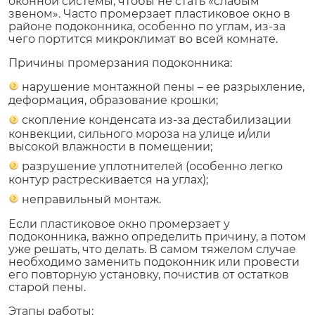
оконной системы, чтобы не стать «слабым
звеном». Часто промерзает пластиковое окно в
районе подоконника, особенно по углам, из-за
чего портится микроклимат во всей комнате.
Причины промерзания подоконника:
нарушение монтажной пены – ее разрыхление,
деформация, образование крошки;
скопление конденсата из-за дестабилизации
конвекции, сильного мороза на улице и/или
высокой влажности в помещении;
разрушение уплотнителей (особенно легко
контур растрескивается на углах);
неправильный монтаж.
Если пластиковое окно промерзает у
подоконника, важно определить причину, а потом
уже решать, что делать. В самом тяжелом случае
необходимо заменить подоконник или провести
его повторную установку, почистив от остатков
старой пены.
Этапы работы: