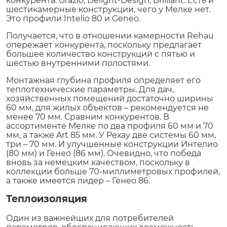
конкурента: Grazio, Delight-Design, Brilliant. Есть и
шестикамерные конструкции, чего у Мелке нет.
Это профили Intelio 80 и Geneo.
Получается, что в отношении камерности Rehau
опережает конкурента, поскольку предлагает
большее количество конструкций с пятью и
шестью внутренними полостями.
Монтажная глубина профиля определяет его
теплотехнические параметры. Для дач,
хозяйственных помещений достаточно ширины
60 мм, для жилых объектов – рекомендуется не
менее 70 мм. Сравним конкурентов. В
ассортименте Мелке по два профиля 60 мм и 70
мм, а также Art 85 мм. У Рехау две системы 60 мм,
три – 70 мм. И улучшенные конструкции Интелио
(80 мм) и Генео (86 мм). Очевидно, что победа
вновь за немецким качеством, поскольку в
коллекции больше 70-миллиметровых профилей,
а также имеется лидер – Генео 86.
Теплоизоляция
Один из важнейших для потребителей