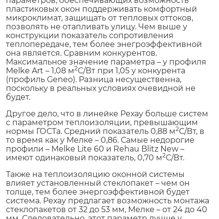
параметров, обеспечивающих возможность
пластиковых окон поддерживать комфортный
микроклимат, защищать от тепловых оттоков,
позволять не отапливать улицу. Чем выше у
конструкции показатель сопротивления
теплопередаче, тем более энегроэффективной
она является. Сравним конкурентов.
Максимальное значение параметра – у профиля
2
Melke Art – 1,08 м
С/Вт при 1,05 у конкурента
(профиль Geneo). Разница несущественна,
поскольку в реальных условиях очевидной не
будет.
Другое дело, что в линейке Рехау больше систем
с параметром теплоизоляции, превышающим
2
нормы ГОСТа. Средний показатель 0,88 м
С/Вт, в
то время как у Мелке – 0,86. Самые недорогие
профили – Melke Lite 60 и Rehau Blitz New –
2
имеют одинаковый показатель, 0,70 м
С/Вт.
Также на теплоизоляцию оконной системы
влияет установленный стеклопакет – чем он
толще, тем более энергоэффективной будет
система. Рехау предлагает возможность монтажа
стеклопакетов от 32 до 53 мм, Мелке – от 24 до 40
мм. Следовательно, этот параметр лучше у