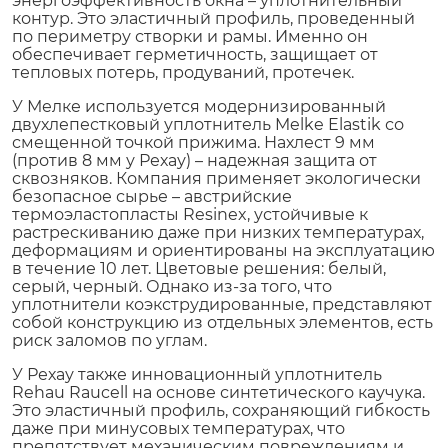
энергоэффективность окна – уплотнительный
контур. Это эластичный профиль, проведенный
по периметру створки и рамы. Именно он
обеспечивает герметичность, защищает от
тепловых потерь, продуваний, протечек.
У Мелке используется модернизированный
двухлепестковый уплотнитель Melke Elastik со
смещенной точкой прижима. Нахлест 9 мм
(против 8 мм у Рехау) – надежная защита от
сквозняков. Компания применяет экологически
безопасное сырье – австрийские
термоэластопласты Resinex, устойчивые к
растрескиванию даже при низких температурах,
деформациям и ориентированы на эксплуатацию
в течение 10 лет. Цветовые решения: белый,
серый, черный. Однако из-за того, что
уплотнители коэкструдированные, представляют
собой конструкцию из отдельных элементов, есть
риск заломов по углам.
У Рехау также инновационный уплотнитель
Rehau Raucell на основе синтетического каучука.
Это эластичный профиль, сохраняющий гибкость
даже при минусовых температурах, что
препятствует механическим повреждениям и