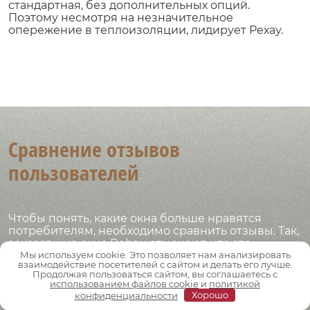
стандартная, без дополнительных опций.
Поэтому несмотря на незначительное
опережение в теплоизоляции, лидирует Рехау.
Сравнение отзывов
пользователей
Чтобы понять, какие окна больше нравятся
потребителям, необходимо сравнить отзывы. Так,
заказавшие окна Rehau отмечают, что это
качественные системы из глянцевого пластика,
Мы используем cookie. Это позволяет нам анализировать
взаимодействие посетителей с сайтом и делать его лучше.
за счет которого они смотрятся очень эстетично.
Продолжая пользоваться сайтом, вы соглашаетесь с
При этом потребительские характеристики также
использованием файлов cookie
и
политикой
на высоте. Пятикамерные конструкции надежно
конфиденциальности
Хорошо
защищают от тепловых потерь, внешнего