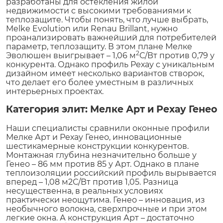
разработаны для остекления жилой
недвижимости с высокими требованиями к
теплозащите. Чтобы понять, что лучше выбрать,
Melke Evolution или Renau Brillant, нужно
проанализировать важнейший для потребителей
параметр, теплозащиту. В этом плане Мелке
2
Эволюшен выигрывает – 1,06 м
С/Вт против 0,79 у
конкурента. Однако профиль Рехау с уникальным
дизайном имеет несколько вариантов створок,
что делает его более уместным в различных
интерьерных проектах.
Категория элит: Мелке Арт и Рехау Генео
Наши специалисты сравнили оконные профили
Мелке Арт и Рехау Генео, инновационные
шестикамерные конструкции конкурентов.
Монтажная глубина незначительно больше у
Генео – 86 мм против 85 у Арт. Однако в плане
теплоизоляции российский профиль вырывается
вперед – 1,08 м2С/Вт против 1,05. Разница
несущественна, в реальных условиях
практически неощутима. Генео – инновация, из
необычного волокна, сверхпрочные и при этом
легкие окна. А конструкция Арт – достаточно