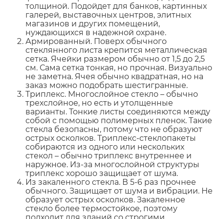
толщиной. Подойдет для банков, картинных
галерей, выставочных центров, элитных
магазинов и других помещений,
нуждающихся в надежной охране.
Армированный. Поверх обычного
стеклянного листа крепится металлическая
сетка. Ячейки размером обычно от 1,5 до 2,5
см. Сама сетка тонкая, но прочная. Визуально
не заметна. Ячея обычно квадратная, но на
заказ можно подобрать шестигранные.
Триплекс. Многослойное стекло – обычно
трехслойное, но есть и утолщенные
варианты. Тонкие листы соединяются между
собой с помощью полимерных пленок. Такие
стекла безопасны, потому что не образуют
острых осколков. Триплекс-стеклопакеты
собираются из одного или нескольких
стекол – обычно триплекс внутреннее и
наружное. Из-за многослойной структуры
триплекс хорошо защищает от шума.
Из закаленного стекла. В 5-6 раз прочнее
обычного. Защищает от шума и вибрации. Не
образует острых осколков. Закаленное
стекло более термостойкое, поэтому
подходит для зданий со строгими