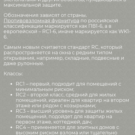
максимальной защите.
Обозначения зависят от страны.
Противовзломная фурнитура
по российской
классификации маркируется как ПВ1-6, а в
европейской – RC1-6, иначе маркируется как WK1-
6.
Самым новым считается стандарт RC, который
распространяется на окна с редким типом
открывания, например, складные, подвесные и
даже рулонные.
Классы:
RC1 – первый, подходит для помещений с
минимальным риском;
RC2 – второй класс, средний для жилых
помещений, идеален для квартир на втором
этаже или рядом с козырьками;
RC3 – высший уровень для защиты жилых
помещений, подойдет для квартир на
первом этаже, коттеджей, дач;
RC4 – применяется для элитных домов с
высоким риском взлома или тщательно