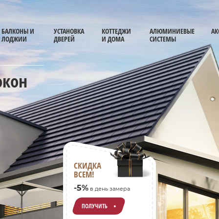
БАЛКОНЫ И
УСТАНОВКА
КОТТЕДЖИ
АЛЮМИНИЕВЫЕ
АК
ЛОДЖИИ
ДВЕРЕЙ
И ДОМА
СИСТЕМЫ
окон
СКИДКА
ВСЕМ!
-5%
в день замера
ПОЛУЧИТЬ