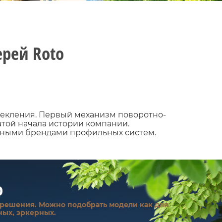
ерей Roto
текления. Первый механизм поворотно-
атой начала истории компании.
разными брендами профильных систем.
o
 решения. Можно подобрать модели как для
ных, эркерных.