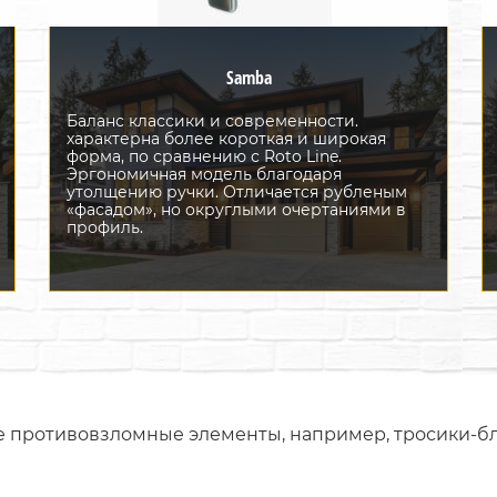
Samba
Баланс классики и современности.
характерна более короткая и широкая
форма, по сравнению с Roto Line.
Эргономичная модель благодаря
утолщению ручки. Отличается рубленым
«фасадом», но округлыми очертаниями в
профиль.
противовзломные элементы, например, тросики-бло