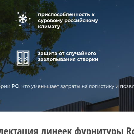
приспособленность к
суровому российскому
климату
защита от случайного
захлопывания створки
рии РФ, что уменьшает затраты на логистику и позв
ектация линеек фурнитуры R