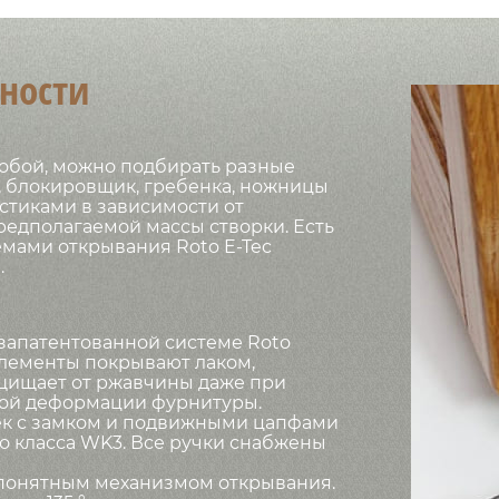
ности
собой, можно подбирать разные
, блокировщик, гребенка, ножницы
стиками в зависимости от
редполагаемой массы створки. Есть
емами открывания Roto E-Tec
.
 запатентованной системе Roto
 элементы покрывают лаком,
ащищает от ржавчины даже при
ной деформации фурнитуры.
чек с замком и подвижными цапфами
о класса WK3. Все ручки снабжены
 понятным механизмом открывания.