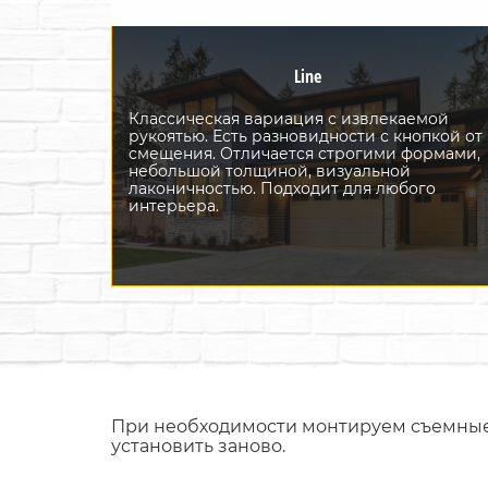
Line
Классическая вариация с извлекаемой
рукоятью. Есть разновидности с кнопкой от
смещения. Отличается строгими формами,
небольшой толщиной, визуальной
лаконичностью. Подходит для любого
интерьера.
При необходимости монтируем съемные 
установить заново.