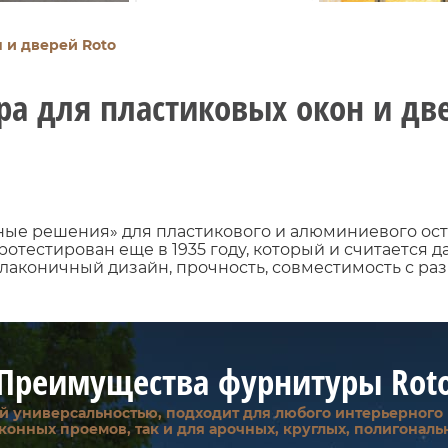
 и дверей Roto
а для пластиковых окон и дв
ые решения» для пластикового и алюминиевого ос
тестирован еще в 1935 году, который и считается д
у, лаконичный дизайн, прочность, совместимость с 
Преимущества фурнитуры Rot
ой универсальностью, подходит для любого интерьерного
конных проемов, так и для арочных, круглых, полигональ