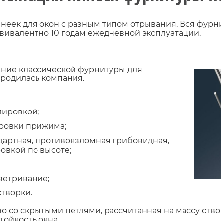
неек для окон с разным типом отрывания. Вся фурни
квивалентно 10 годам ежедневной эксплуатации.
ение классической фурнитуры для
ародилась компания.
лировкой;
ровки прижима;
дартная, противовзломная грибовидная,
овкой по высоте;
ветривание;
творки.
no со скрытыми петлями, рассчитанная на массу ство
ойкость окна.