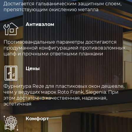
Достигается гальваническим защитным слоем,
препятствующим окислению металла
Антивзлом
Противовандальные параметры достигаются
продуманной конфигурацией противовзломных
цапф и прочными ответными планками
Цены
Фурнитура Reze для пластиковых окон дешевле,
чем у ведущих марок Roto Frank, Siegenia. При
этом достаточно качественная, надежная,
эстетичная
Комфорт